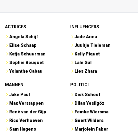
ACTRICES
INFLUENCERS
Angela Schijf
Jade Anna
Elise Schaap
Juultje Tieleman
Katja Schuurman
Kelly Piquet
Sophie Bouquet
Lale Gül
Yolanthe Cabau
Lies Zhara
MANNEN
POLITICI
Jake Paul
Dick Schoof
Max Verstappen
Dilan Yesilgöz
René van der Gijp
Femke Wiersma
Rico Verhoeven
Geert Wilders
Sam Hagens
Marjolein Faber