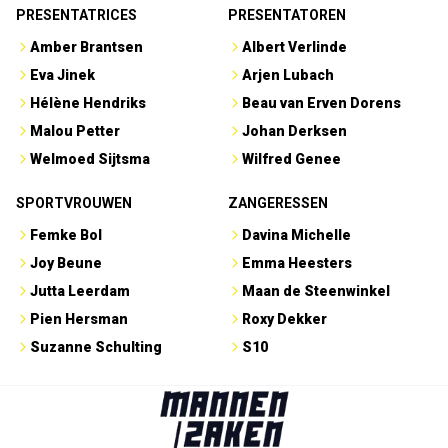
PRESENTATRICES
PRESENTATOREN
Amber Brantsen
Albert Verlinde
Eva Jinek
Arjen Lubach
Hélène Hendriks
Beau van Erven Dorens
Malou Petter
Johan Derksen
Welmoed Sijtsma
Wilfred Genee
SPORTVROUWEN
ZANGERESSEN
Femke Bol
Davina Michelle
Joy Beune
Emma Heesters
Jutta Leerdam
Maan de Steenwinkel
Pien Hersman
Roxy Dekker
Suzanne Schulting
S10