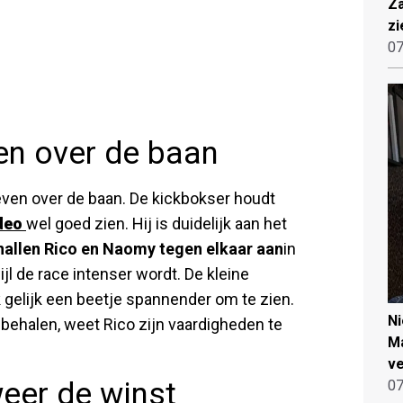
Za
zi
07
en over de baan
oeven over de baan. De kickbokser houdt
deo
wel goed zien. Hij is duidelijk aan het
allen Rico en Naomy tegen elkaar aan
in
jl de race intenser wordt. De kleine
k gelijk een beetje spannender om te zien.
N
ehalen, weet Rico zijn vaardigheden te
Ma
ve
eer de winst
07