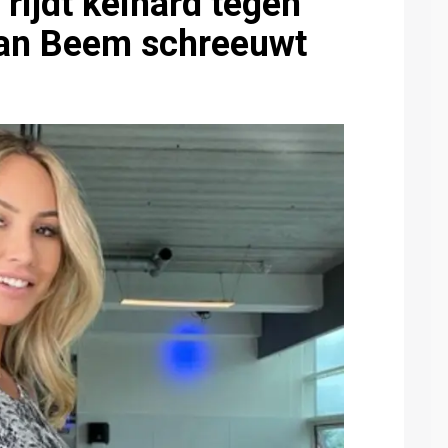
rijdt keihard tegen
van Beem schreeuwt