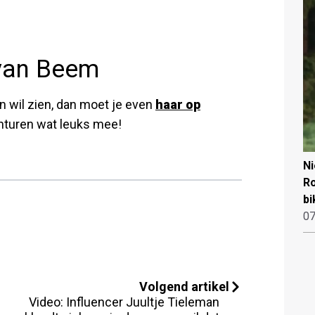
van Beem
n wil zien, dan moet je even
haar op
onturen wat leuks mee!
N
Ro
bi
07
Volgend artikel
Video: Influencer Juultje Tieleman