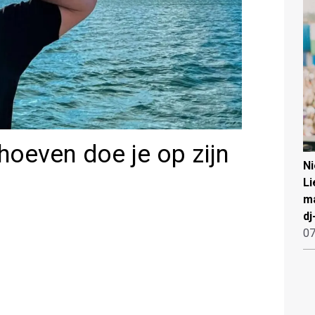
hoeven doe je op zijn
N
Li
ma
dj
07