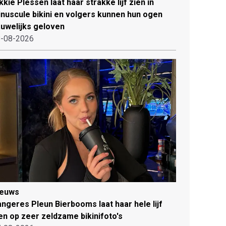
kkie Plessen laat haar strakke lijf zien in
nuscule bikini en volgers kunnen hun ogen
uwelijks geloven
-08-2026
ieuws
ngeres Pleun Bierbooms laat haar hele lijf
en op zeer zeldzame bikinifoto's