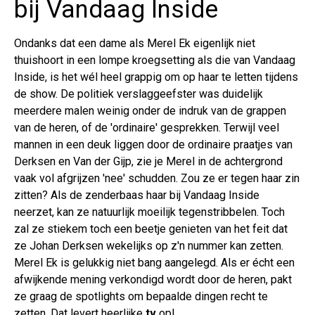
bij Vandaag Inside
Ondanks dat een dame als Merel Ek eigenlijk niet
thuishoort in een lompe kroegsetting als die van Vandaag
Inside, is het wél heel grappig om op haar te letten tijdens
de show. De politiek verslaggeefster was duidelijk
meerdere malen weinig onder de indruk van de grappen
van de heren, of de 'ordinaire' gesprekken. Terwijl veel
mannen in een deuk liggen door de ordinaire praatjes van
Derksen en Van der Gijp, zie je Merel in de achtergrond
vaak vol afgrijzen 'nee' schudden. Zou ze er tegen haar zin
zitten? Als de zenderbaas haar bij Vandaag Inside
neerzet, kan ze natuurlijk moeilijk tegenstribbelen. Toch
zal ze stiekem toch een beetje genieten van het feit dat
ze Johan Derksen wekelijks op z'n nummer kan zetten.
Merel Ek is gelukkig niet bang aangelegd. Als er écht een
afwijkende mening verkondigd wordt door de heren, pakt
ze graag de spotlights om bepaalde dingen recht te
zetten. Dat levert heerlijke
tv
op!