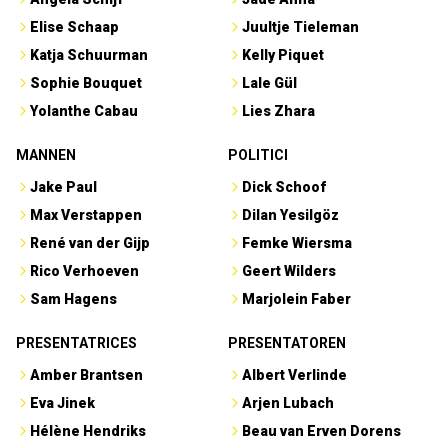
Elise Schaap
Juultje Tieleman
Katja Schuurman
Kelly Piquet
Sophie Bouquet
Lale Gül
Yolanthe Cabau
Lies Zhara
MANNEN
POLITICI
Jake Paul
Dick Schoof
Max Verstappen
Dilan Yesilgöz
René van der Gijp
Femke Wiersma
Rico Verhoeven
Geert Wilders
Sam Hagens
Marjolein Faber
PRESENTATRICES
PRESENTATOREN
Amber Brantsen
Albert Verlinde
Eva Jinek
Arjen Lubach
Hélène Hendriks
Beau van Erven Dorens