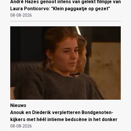
André Hazes genoot intens van gelekt filmpje van
Laura Ponticorvo: "Klein paggaatje op gezet"
08-08-2026
Nieuws
Anouk en Diederik verpletteren Bondgenoten-
kijkers met héél intieme bedscène in het donker
08-08-2026