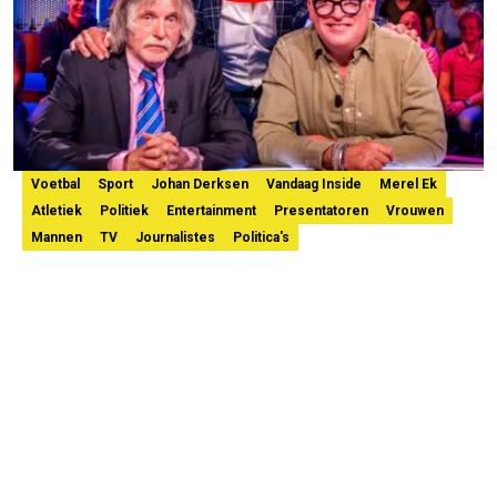
Voetbal
Sport
Johan Derksen
Vandaag Inside
Merel Ek
Atletiek
Politiek
Entertainment
Presentatoren
Vrouwen
Mannen
TV
Journalistes
Politica's