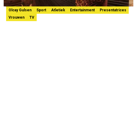
Olcay Gulsen
Sport
Atletiek
Entertainment
Presentatrices
Vrouwen
TV