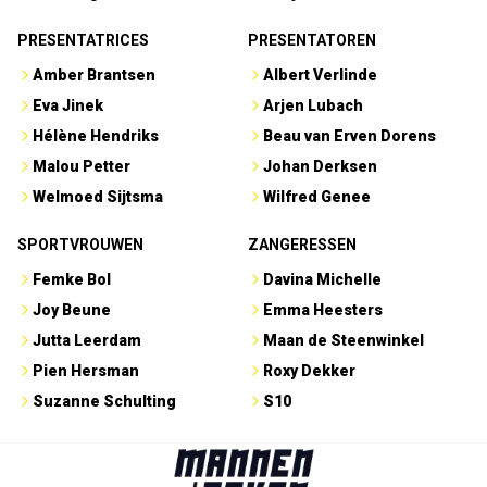
PRESENTATRICES
PRESENTATOREN
Amber Brantsen
Albert Verlinde
Eva Jinek
Arjen Lubach
Hélène Hendriks
Beau van Erven Dorens
Malou Petter
Johan Derksen
Welmoed Sijtsma
Wilfred Genee
SPORTVROUWEN
ZANGERESSEN
Femke Bol
Davina Michelle
Joy Beune
Emma Heesters
Jutta Leerdam
Maan de Steenwinkel
Pien Hersman
Roxy Dekker
Suzanne Schulting
S10