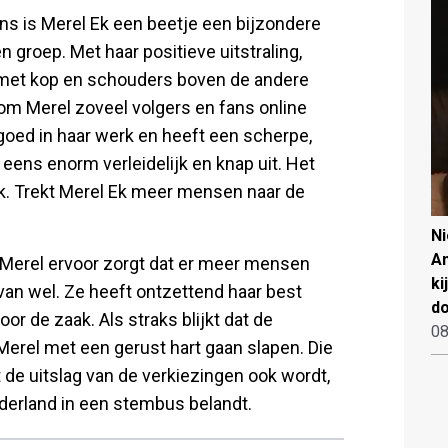
s is Merel Ek een beetje een bijzondere
n groep. Met haar positieve uitstraling,
l met kop en schouders boven de andere
rom Merel zoveel volgers en fans online
d goed in haar werk en heeft een scherpe,
 eens enorm verleidelijk en knap uit. Het
Ek. Trekt Merel Ek meer mensen naar de
N
An
an Merel ervoor zorgt dat er meer mensen
ki
van wel. Ze heeft ontzettend haar best
d
or de zaak. Als straks blijkt dat de
08
 Merel met een gerust hart gaan slapen. Die
 de uitslag van de verkiezingen ook wordt,
ederland in een stembus belandt.