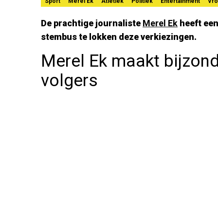
Sport
Merel Ek
Atletiek
Politiek
Entertainment
Vr
De prachtige journaliste
Merel Ek
heeft een
stembus te lokken deze verkiezingen.
Merel Ek maakt bijzond
volgers