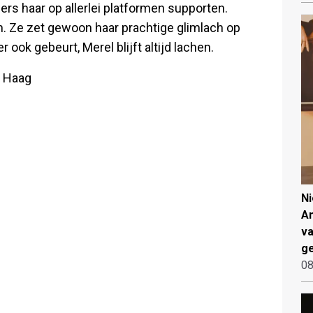
gers haar op allerlei platformen supporten.
m. Ze zet gewoon haar prachtige glimlach op
 ook gebeurt, Merel blijft altijd lachen.
n Haag
N
An
va
ge
08