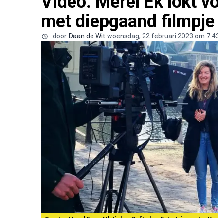
Video: Merel Ek lokt v
met diepgaand filmpje
door
Daan de Wit
woensdag, 22 februari 2023 om 7:4