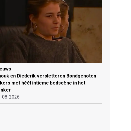
ieuws
ouk en Diederik verpletteren Bondgenoten-
jkers met héél intieme bedscène in het
onker
-08-2026