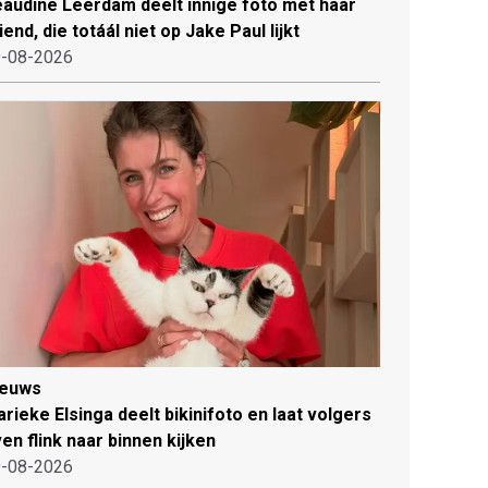
audine Leerdam deelt innige foto met haar
iend, die totáál niet op Jake Paul lijkt
-08-2026
ieuws
rieke Elsinga deelt bikinifoto en laat volgers
en flink naar binnen kijken
-08-2026