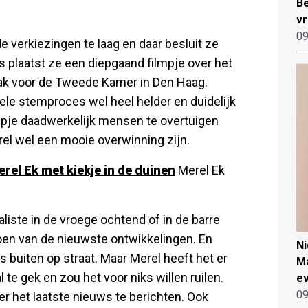
Be
vr
09
e verkiezingen te laag en daar besluit ze
s plaatst ze een diepgaand filmpje over het
lak voor de Tweede Kamer in Den Haag.
le stemproces wel heel helder en duidelijk
lmpje daadwerkelijk mensen te overtuigen
el wel een mooie overwinning zijn.
erel Ek met kiekje in de duinen
Merel Ek
liste in de vroege ochtend of in de barre
oen van de nieuwste ontwikkelingen. En
N
as buiten op straat. Maar Merel heeft het er
Ma
 te gek en zou het voor niks willen ruilen.
ev
09
er het laatste nieuws te berichten. Ook