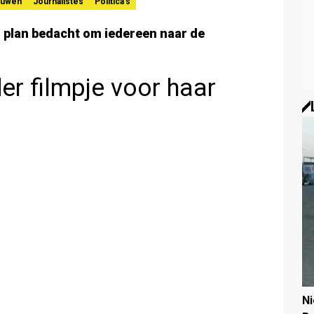
ouwen
Journalistes
Politica's
 plan bedacht om iedereen naar de
er filmpje voor haar
N