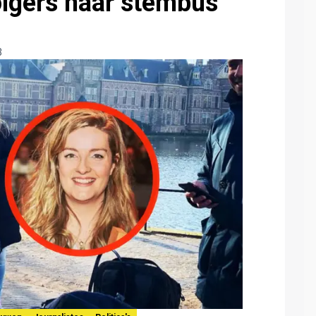
olgers naar stembus
3