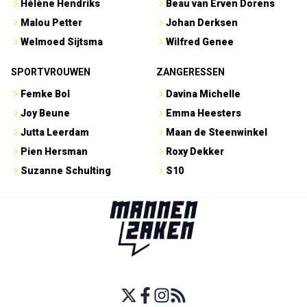
Hélène Hendriks
Beau van Erven Dorens
Malou Petter
Johan Derksen
Welmoed Sijtsma
Wilfred Genee
SPORTVROUWEN
ZANGERESSEN
Femke Bol
Davina Michelle
Joy Beune
Emma Heesters
Jutta Leerdam
Maan de Steenwinkel
Pien Hersman
Roxy Dekker
Suzanne Schulting
S10