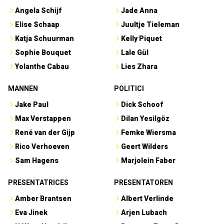
Angela Schijf
Jade Anna
Elise Schaap
Juultje Tieleman
Katja Schuurman
Kelly Piquet
Sophie Bouquet
Lale Gül
Yolanthe Cabau
Lies Zhara
MANNEN
POLITICI
Jake Paul
Dick Schoof
Max Verstappen
Dilan Yesilgöz
René van der Gijp
Femke Wiersma
Rico Verhoeven
Geert Wilders
Sam Hagens
Marjolein Faber
PRESENTATRICES
PRESENTATOREN
Amber Brantsen
Albert Verlinde
Eva Jinek
Arjen Lubach