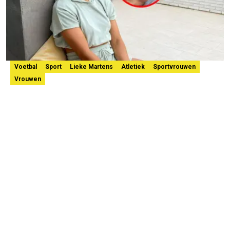
Voetbal
Sport
Lieke Martens
Atletiek
Sportvrouwen
Vrouwen