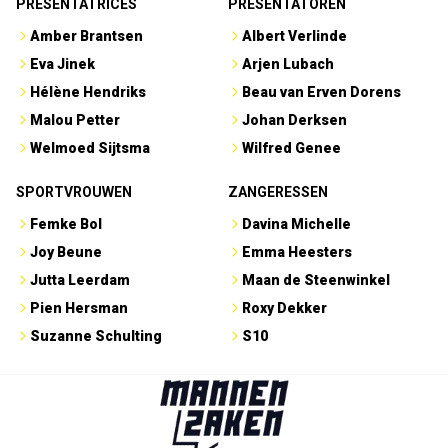
PRESENTATRICES
PRESENTATOREN
Amber Brantsen
Albert Verlinde
Eva Jinek
Arjen Lubach
Hélène Hendriks
Beau van Erven Dorens
Malou Petter
Johan Derksen
Welmoed Sijtsma
Wilfred Genee
SPORTVROUWEN
ZANGERESSEN
Femke Bol
Davina Michelle
Joy Beune
Emma Heesters
Jutta Leerdam
Maan de Steenwinkel
Pien Hersman
Roxy Dekker
Suzanne Schulting
S10