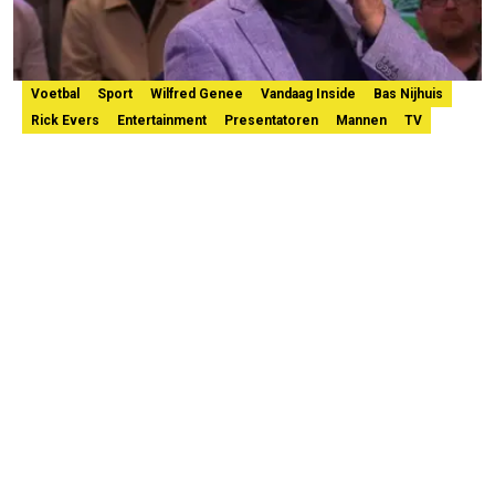
Voetbal
Sport
Wilfred Genee
Vandaag Inside
Bas Nijhuis
Rick Evers
Entertainment
Presentatoren
Mannen
TV