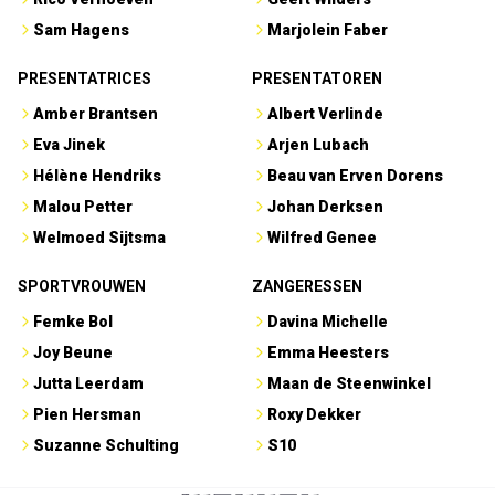
Sam Hagens
Marjolein Faber
PRESENTATRICES
PRESENTATOREN
Amber Brantsen
Albert Verlinde
Eva Jinek
Arjen Lubach
Hélène Hendriks
Beau van Erven Dorens
Malou Petter
Johan Derksen
Welmoed Sijtsma
Wilfred Genee
SPORTVROUWEN
ZANGERESSEN
Femke Bol
Davina Michelle
Joy Beune
Emma Heesters
Jutta Leerdam
Maan de Steenwinkel
Pien Hersman
Roxy Dekker
Suzanne Schulting
S10