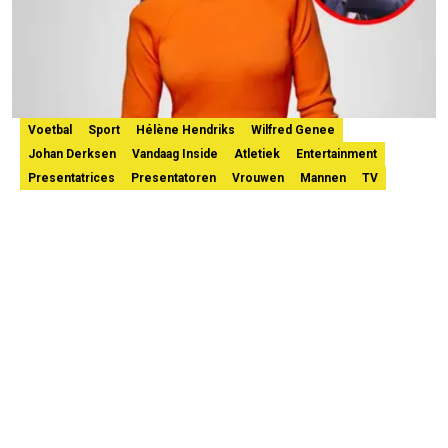
Voetbal
Sport
Hélène Hendriks
Wilfred Genee
Johan Derksen
Vandaag Inside
Atletiek
Entertainment
Presentatrices
Presentatoren
Vrouwen
Mannen
TV