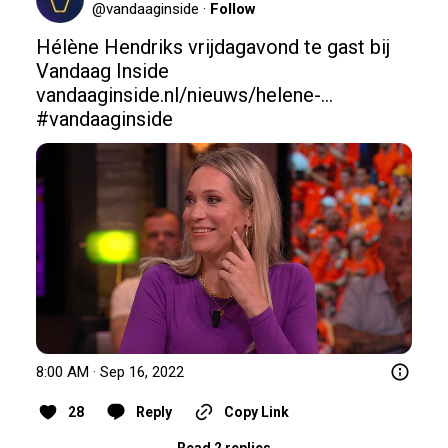
@
vandaaginside
·
Follow
Hélène Hendriks vrijdagavond te gast bij 
vandaaginside.nl/nieuws/helene-…
#vandaaginside
8:00 AM · Sep 16, 2022
28
Reply
Copy Link