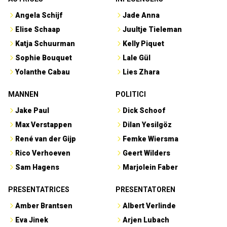
Angela Schijf
Jade Anna
Elise Schaap
Juultje Tieleman
Katja Schuurman
Kelly Piquet
Sophie Bouquet
Lale Gül
Yolanthe Cabau
Lies Zhara
MANNEN
POLITICI
Jake Paul
Dick Schoof
Max Verstappen
Dilan Yesilgöz
René van der Gijp
Femke Wiersma
Rico Verhoeven
Geert Wilders
Sam Hagens
Marjolein Faber
PRESENTATRICES
PRESENTATOREN
Amber Brantsen
Albert Verlinde
Eva Jinek
Arjen Lubach