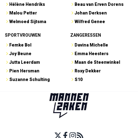
Hélène Hendriks
Beau van Erven Dorens
Malou Petter
Johan Derksen
Welmoed Sijtsma
Wilfred Genee
SPORTVROUWEN
ZANGERESSEN
Femke Bol
Davina Michelle
Joy Beune
Emma Heesters
Jutta Leerdam
Maan de Steenwinkel
Pien Hersman
Roxy Dekker
Suzanne Schulting
S10