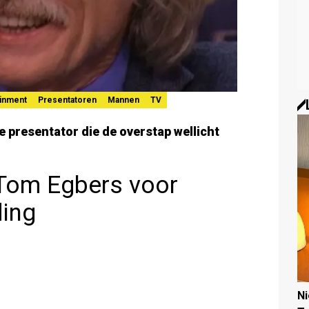
ainment
Presentatoren
Mannen
TV
 presentator die de overstap wellicht
Tom Egbers voor
ding
N