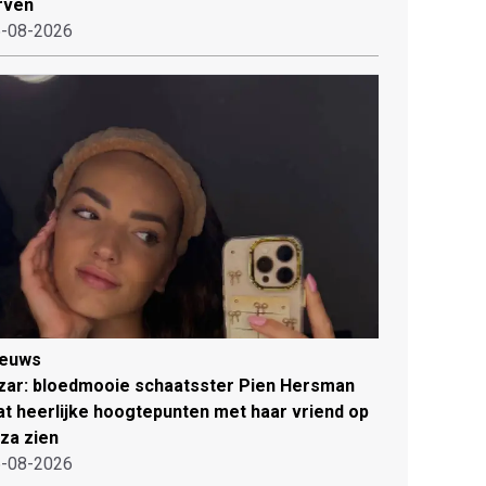
rven
-08-2026
ieuws
zar: bloedmooie schaatsster Pien Hersman
at heerlijke hoogtepunten met haar vriend op
iza zien
-08-2026