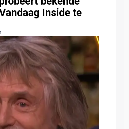
probeert bekende
Vandaag Inside te
1