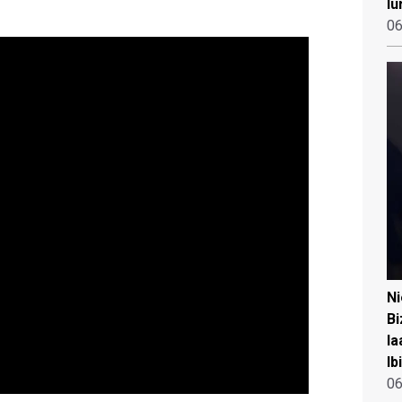
lu
06
N
Bi
la
Ib
06