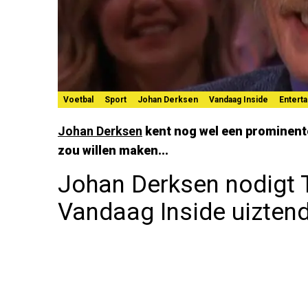
Voetbal
Sport
Johan Derksen
Vandaag Inside
Entert
Johan Derksen
kent nog wel een prominente
zou willen maken...
Johan Derksen nodigt 
Vandaag Inside uizten