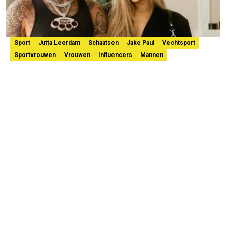
Sport
Jutta Leerdam
Schaatsen
Jake Paul
Vechtsport
Sportvrouwen
Vrouwen
Influencers
Mannen