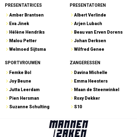
PRESENTATRICES
PRESENTATOREN
Amber Brantsen
Albert Verlinde
Eva Jinek
Arjen Lubach
Hélène Hendriks
Beau van Erven Dorens
Malou Petter
Johan Derksen
Welmoed Sijtsma
Wilfred Genee
SPORTVROUWEN
ZANGERESSEN
Femke Bol
Davina Michelle
Joy Beune
Emma Heesters
Jutta Leerdam
Maan de Steenwinkel
Pien Hersman
Roxy Dekker
Suzanne Schulting
S10