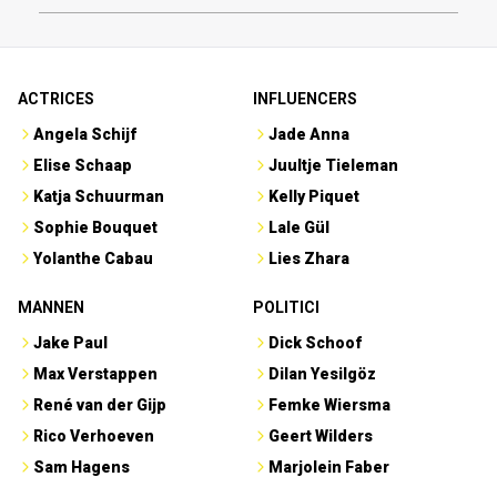
ACTRICES
INFLUENCERS
Angela Schijf
Jade Anna
Elise Schaap
Juultje Tieleman
Katja Schuurman
Kelly Piquet
Sophie Bouquet
Lale Gül
Yolanthe Cabau
Lies Zhara
MANNEN
POLITICI
Jake Paul
Dick Schoof
Max Verstappen
Dilan Yesilgöz
René van der Gijp
Femke Wiersma
Rico Verhoeven
Geert Wilders
Sam Hagens
Marjolein Faber