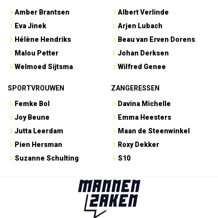
Amber Brantsen
Albert Verlinde
Eva Jinek
Arjen Lubach
Hélène Hendriks
Beau van Erven Dorens
Malou Petter
Johan Derksen
Welmoed Sijtsma
Wilfred Genee
SPORTVROUWEN
ZANGERESSEN
Femke Bol
Davina Michelle
Joy Beune
Emma Heesters
Jutta Leerdam
Maan de Steenwinkel
Pien Hersman
Roxy Dekker
Suzanne Schulting
S10