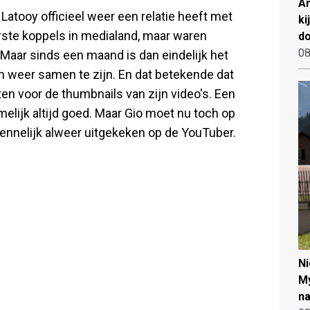
An
Latooy officieel weer een relatie heeft met
ki
rste koppels in medialand, maar waren
d
08
. Maar sinds een maand is dan eindelijk het
 weer samen te zijn. En dat betekende dat
ten voor de thumbnails van zijn video's. Een
melijk altijd goed. Maar Gio moet nu toch op
kennelijk alweer uitgekeken op de YouTuber.
N
My
na