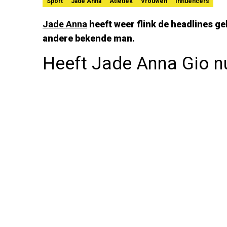
Sport
Jade Anna
Atletiek
Vrouwen
Influencers
Jade Anna
heeft weer flink de headlines geh
andere bekende man.
Heeft Jade Anna Gio nu