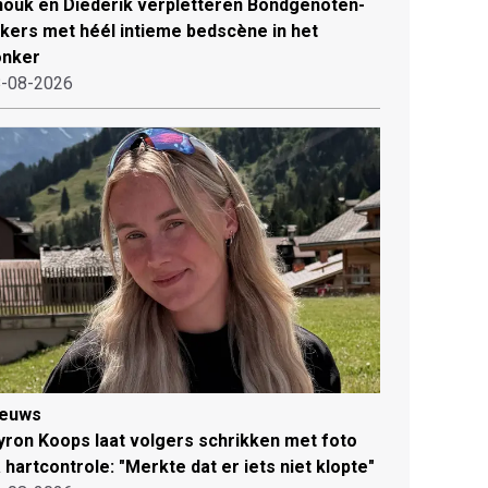
ouk en Diederik verpletteren Bondgenoten-
jkers met héél intieme bedscène in het
onker
-08-2026
ieuws
ron Koops laat volgers schrikken met foto
 hartcontrole: "Merkte dat er iets niet klopte"