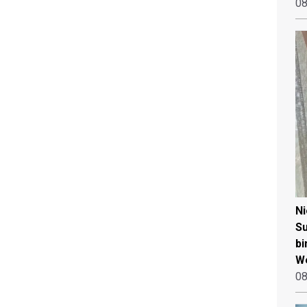
08
N
Su
bi
W
08