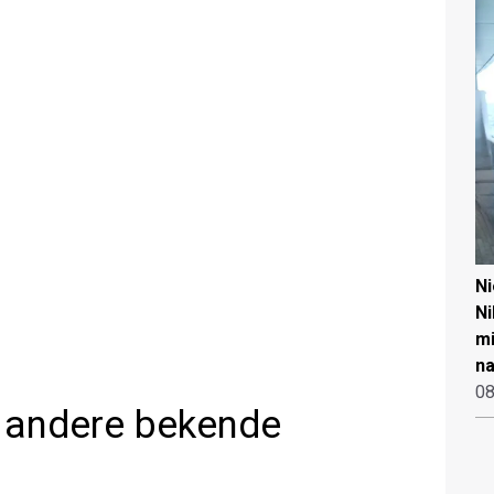
N
Ni
mi
na
08
 andere bekende