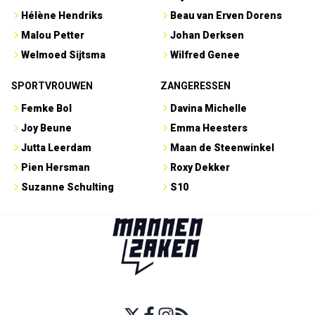
Hélène Hendriks
Beau van Erven Dorens
Malou Petter
Johan Derksen
Welmoed Sijtsma
Wilfred Genee
SPORTVROUWEN
ZANGERESSEN
Femke Bol
Davina Michelle
Joy Beune
Emma Heesters
Jutta Leerdam
Maan de Steenwinkel
Pien Hersman
Roxy Dekker
Suzanne Schulting
S10