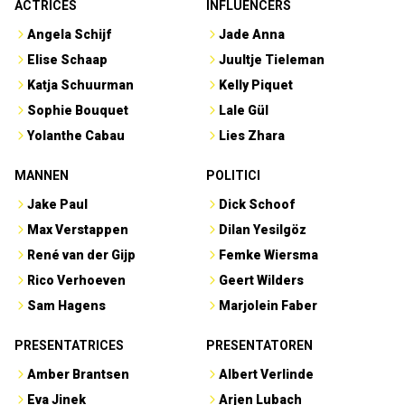
ACTRICES
INFLUENCERS
Angela Schijf
Jade Anna
Elise Schaap
Juultje Tieleman
Katja Schuurman
Kelly Piquet
Sophie Bouquet
Lale Gül
Yolanthe Cabau
Lies Zhara
MANNEN
POLITICI
Jake Paul
Dick Schoof
Max Verstappen
Dilan Yesilgöz
René van der Gijp
Femke Wiersma
Rico Verhoeven
Geert Wilders
Sam Hagens
Marjolein Faber
PRESENTATRICES
PRESENTATOREN
Amber Brantsen
Albert Verlinde
Eva Jinek
Arjen Lubach