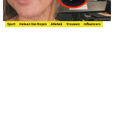
Sport
Heleen Van Royen
Atletiek
Vrouwen
Influencers