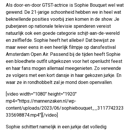
Als door-en-door GTST-actrice is Sophie Bouquet wel wat
gewend. De 21-jarige schoonheid hebben we in heel wat
beknellende posities voorbij zien komen in de show. Je
puberjaren op nationale televisie spenderen vereist
natuurlijk ook een goede categorie schijt-aan-de-wereld
en zelfliefde. Sophie heeft het allebei! Dat bewijst ze
maar weer eens in een heerlijk filmpje op dansfestival
Amsterdam Open Air. Passend bij de tijden heeft Sophie
een bloedhete outfit uitgekozen voor het openlucht feest
en haar fans mogen allemaal meegenieten. Zo verwende
ze volgers met een kort dansje in haar gekozen jurkje. En
waar ze in rondhobbelt zal je mond doen openvallen.
[video width="1080" height="1920"
mp4="https://mannenzaken.nl/wp-
content/uploads/2023/06/sophiebouquet__3117742323
335698874.mp4"][/video]
Sophie schittert namelijk in een jurkje dat volledig