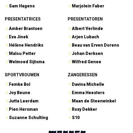
Sam Hagens
Marjolein Faber
PRESENTATRICES
PRESENTATOREN
Amber Brantsen
Albert Verlinde
Eva Jinek
Arjen Lubach
Hélène Hendriks
Beau van Erven Dorens
Malou Petter
Johan Derksen
Welmoed Sijtsma
Wilfred Genee
SPORTVROUWEN
ZANGERESSEN
Femke Bol
Davina Michelle
Joy Beune
Emma Heesters
Jutta Leerdam
Maan de Steenwinkel
Pien Hersman
Roxy Dekker
Suzanne Schulting
S10