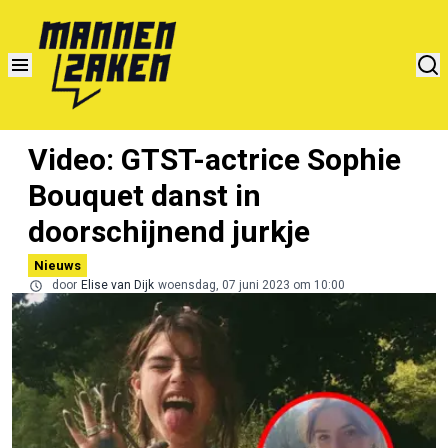
Video: GTST-actrice Sophie
Bouquet danst in
doorschijnend jurkje
Nieuws
door
Elise van Dijk
woensdag, 07 juni 2023 om 10:00