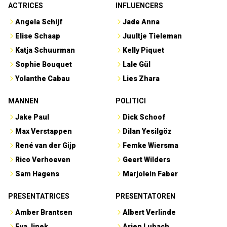
ACTRICES
INFLUENCERS
Angela Schijf
Jade Anna
Elise Schaap
Juultje Tieleman
Katja Schuurman
Kelly Piquet
Sophie Bouquet
Lale Gül
Yolanthe Cabau
Lies Zhara
MANNEN
POLITICI
Jake Paul
Dick Schoof
Max Verstappen
Dilan Yesilgöz
René van der Gijp
Femke Wiersma
Rico Verhoeven
Geert Wilders
Sam Hagens
Marjolein Faber
PRESENTATRICES
PRESENTATOREN
Amber Brantsen
Albert Verlinde
Eva Jinek
Arjen Lubach