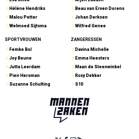
Hélène Hendriks
Beau van Erven Dorens
Malou Petter
Johan Derksen
Welmoed Sijtsma
Wilfred Genee
SPORTVROUWEN
ZANGERESSEN
Femke Bol
Davina Michelle
Joy Beune
Emma Heesters
Jutta Leerdam
Maan de Steenwinkel
Pien Hersman
Roxy Dekker
Suzanne Schulting
S10