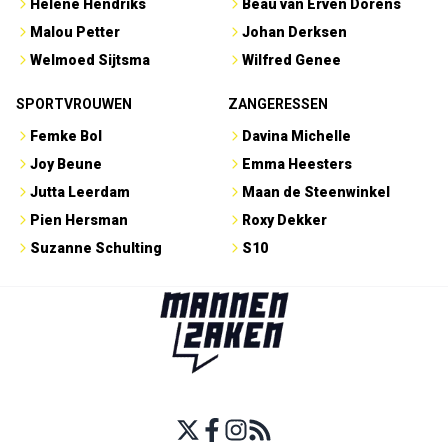
Hélène Hendriks
Beau van Erven Dorens
Malou Petter
Johan Derksen
Welmoed Sijtsma
Wilfred Genee
SPORTVROUWEN
ZANGERESSEN
Femke Bol
Davina Michelle
Joy Beune
Emma Heesters
Jutta Leerdam
Maan de Steenwinkel
Pien Hersman
Roxy Dekker
Suzanne Schulting
S10