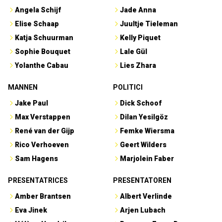
Angela Schijf
Jade Anna
Elise Schaap
Juultje Tieleman
Katja Schuurman
Kelly Piquet
Sophie Bouquet
Lale Gül
Yolanthe Cabau
Lies Zhara
MANNEN
POLITICI
Jake Paul
Dick Schoof
Max Verstappen
Dilan Yesilgöz
René van der Gijp
Femke Wiersma
Rico Verhoeven
Geert Wilders
Sam Hagens
Marjolein Faber
PRESENTATRICES
PRESENTATOREN
Amber Brantsen
Albert Verlinde
Eva Jinek
Arjen Lubach