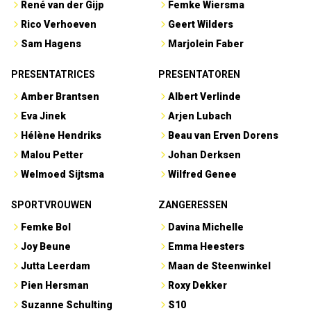
René van der Gijp
Femke Wiersma
Rico Verhoeven
Geert Wilders
Sam Hagens
Marjolein Faber
PRESENTATRICES
PRESENTATOREN
Amber Brantsen
Albert Verlinde
Eva Jinek
Arjen Lubach
Hélène Hendriks
Beau van Erven Dorens
Malou Petter
Johan Derksen
Welmoed Sijtsma
Wilfred Genee
SPORTVROUWEN
ZANGERESSEN
Femke Bol
Davina Michelle
Joy Beune
Emma Heesters
Jutta Leerdam
Maan de Steenwinkel
Pien Hersman
Roxy Dekker
Suzanne Schulting
S10