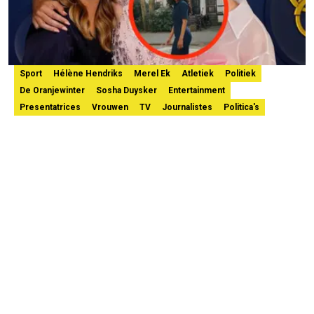
Sport
Hélène Hendriks
Merel Ek
Atletiek
Politiek
De Oranjewinter
Sosha Duysker
Entertainment
Presentatrices
Vrouwen
TV
Journalistes
Politica's