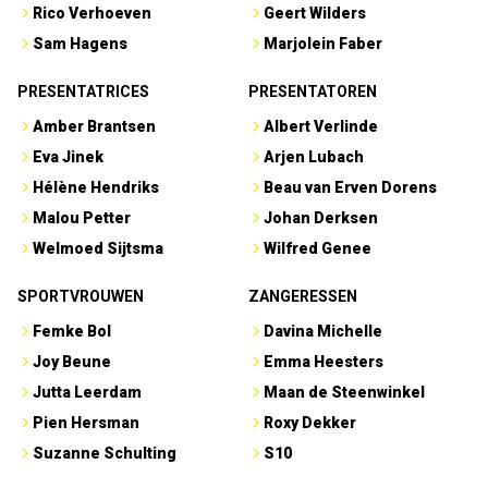
Rico Verhoeven
Geert Wilders
Sam Hagens
Marjolein Faber
PRESENTATRICES
PRESENTATOREN
Amber Brantsen
Albert Verlinde
Eva Jinek
Arjen Lubach
Hélène Hendriks
Beau van Erven Dorens
Malou Petter
Johan Derksen
Welmoed Sijtsma
Wilfred Genee
SPORTVROUWEN
ZANGERESSEN
Femke Bol
Davina Michelle
Joy Beune
Emma Heesters
Jutta Leerdam
Maan de Steenwinkel
Pien Hersman
Roxy Dekker
Suzanne Schulting
S10