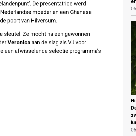
en
elandenpunt'. De presentatrice werd
06
en Nederlandse moeder en een Ghanese
 de poort van Hilversum.
k de sleutel. Ze mocht na een gewonnen
nder
Veronica
aan de slag als VJ voor
 ze een afwisselende selectie programma's
N
Da
zw
lu
06