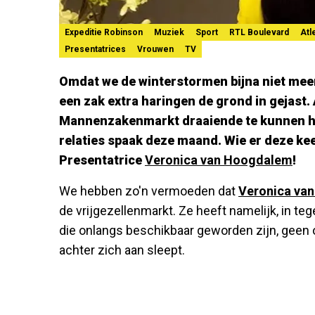
Expeditie Robinson
Muziek
Sport
RTL Boulevard
Atl
Presentatrices
Vrouwen
TV
Omdat we de winterstormen bijna niet mee
een zak extra haringen de grond in gejast.
Mannenzakenmarkt draaiende te kunnen hou
relaties spaak deze maand. Wie er deze k
Presentatrice
Veronica van Hoogdalem
!
We hebben zo'n vermoeden dat
Veronica va
de vrijgezellenmarkt. Ze heeft namelijk, in teg
die onlangs beschikbaar geworden zijn, geen
achter zich aan sleept.