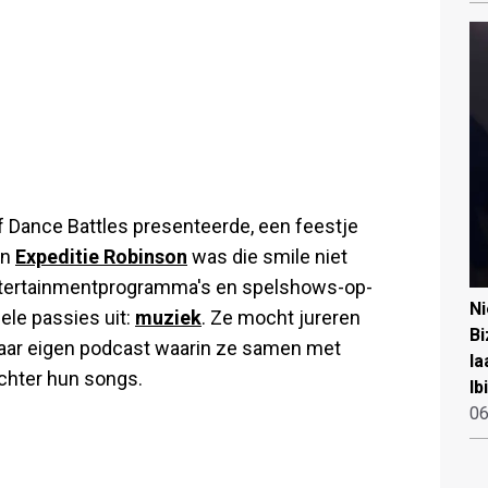
f Dance Battles presenteerde, een feestje
an
Expeditie Robinson
was die smile niet
 entertainmentprogramma's en spelshows-op-
N
ele passies uit:
muziek
. Ze mocht jureren
Bi
haar eigen podcast waarin ze samen met
la
achter hun songs.
Ib
06