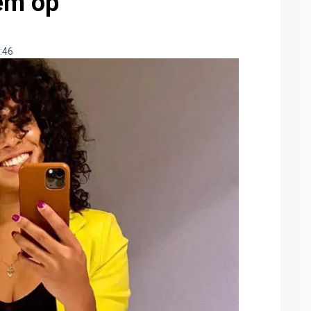
em op
:46