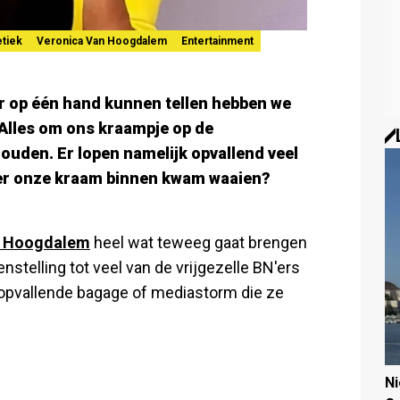
etiek
Veronica Van Hoogdalem
Entertainment
r op één hand kunnen tellen hebben we
 Alles om ons kraampje op de
den. Er lopen namelijk opvallend veel
eer onze kraam binnen kwam waaien?
n Hoogdalem
heel wat teweeg gaat brengen
enstelling tot veel van de vrijgezelle BN'ers
 opvallende bagage of mediastorm die ze
N