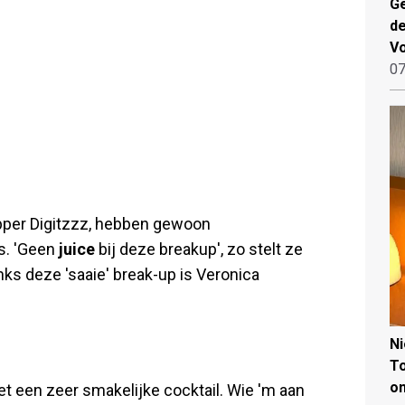
Ge
de
V
07
rapper Digitzzz, hebben gewoon
s. 'Geen
juice
bij deze breakup', zo stelt ze
nks deze 'saaie' break-up is Veronica
N
To
on
t een zeer smakelijke cocktail. Wie 'm aan