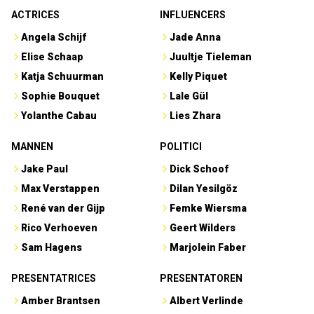
ACTRICES
INFLUENCERS
Angela Schijf
Jade Anna
Elise Schaap
Juultje Tieleman
Katja Schuurman
Kelly Piquet
Sophie Bouquet
Lale Gül
Yolanthe Cabau
Lies Zhara
MANNEN
POLITICI
Jake Paul
Dick Schoof
Max Verstappen
Dilan Yesilgöz
René van der Gijp
Femke Wiersma
Rico Verhoeven
Geert Wilders
Sam Hagens
Marjolein Faber
PRESENTATRICES
PRESENTATOREN
Amber Brantsen
Albert Verlinde