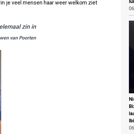
lu
in je veel mensen haar weer welkom ziet
06
elemaal zin in
Gwen van Poorten
N
Bi
la
Ib
06