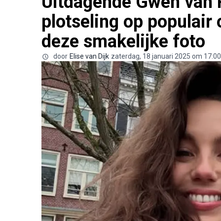
Uitdagende Gwen van P
plotseling op populair
deze smakelijke foto
door
Elise van Dijk
zaterdag, 18 januari 2025 om 17:00