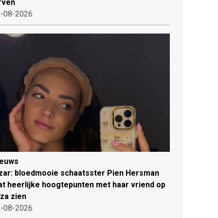
rven
-08-2026
ieuws
zar: bloedmooie schaatsster Pien Hersman
at heerlijke hoogtepunten met haar vriend op
iza zien
-08-2026