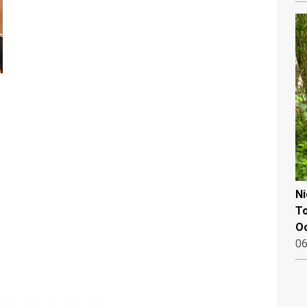
N
To
Oo
06