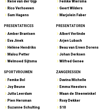
René van der Gijp
Femke Wiersma
Rico Verhoeven
Geert Wilders
Sam Hagens
Marjolein Faber
PRESENTATRICES
PRESENTATOREN
Amber Brantsen
Albert Verlinde
Eva Jinek
Arjen Lubach
Hélène Hendriks
Beau van Erven Dorens
Malou Petter
Johan Derksen
Welmoed Sijtsma
Wilfred Genee
SPORTVROUWEN
ZANGERESSEN
Femke Bol
Davina Michelle
Joy Beune
Emma Heesters
Jutta Leerdam
Maan de Steenwinkel
Pien Hersman
Roxy Dekker
Suzanne Schulting
S10