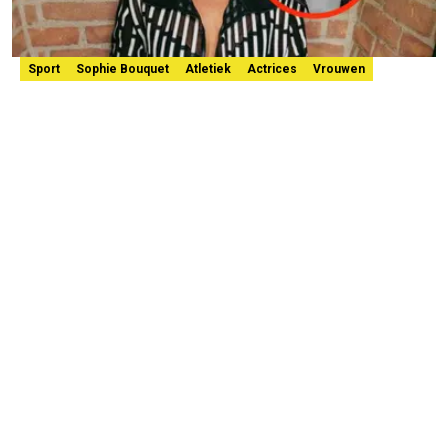
Sport
Sophie Bouquet
Atletiek
Actrices
Vrouwen