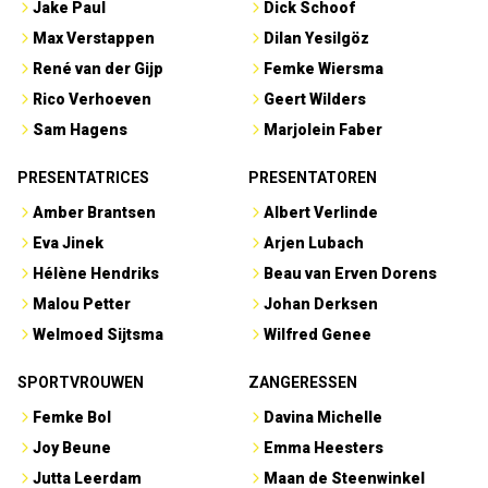
Jake Paul
Dick Schoof
Max Verstappen
Dilan Yesilgöz
René van der Gijp
Femke Wiersma
Rico Verhoeven
Geert Wilders
Sam Hagens
Marjolein Faber
PRESENTATRICES
PRESENTATOREN
Amber Brantsen
Albert Verlinde
Eva Jinek
Arjen Lubach
Hélène Hendriks
Beau van Erven Dorens
Malou Petter
Johan Derksen
Welmoed Sijtsma
Wilfred Genee
SPORTVROUWEN
ZANGERESSEN
Femke Bol
Davina Michelle
Joy Beune
Emma Heesters
Jutta Leerdam
Maan de Steenwinkel