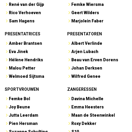
René van der Gijp
Femke Wiersma
Rico Verhoeven
Geert Wilders
Sam Hagens
Marjolein Faber
PRESENTATRICES
PRESENTATOREN
Amber Brantsen
Albert Verlinde
Eva Jinek
Arjen Lubach
Hélène Hendriks
Beau van Erven Dorens
Malou Petter
Johan Derksen
Welmoed Sijtsma
Wilfred Genee
SPORTVROUWEN
ZANGERESSEN
Femke Bol
Davina Michelle
Joy Beune
Emma Heesters
Jutta Leerdam
Maan de Steenwinkel
Pien Hersman
Roxy Dekker
Suzanne Schulting
S10