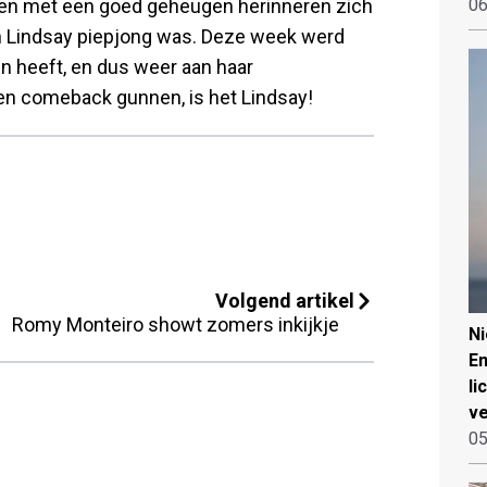
sen met een goed geheugen herinneren zich
06
en Lindsay piepjong was. Deze week werd
n heeft, en dus weer aan haar
en comeback gunnen, is het Lindsay!
Volgend artikel
Romy Monteiro showt zomers inkijkje
N
Em
li
ve
05