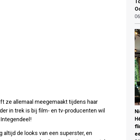
To
Oo
06
ft ze allemaal meegemaakt tijdens haar
er in trek is bij film- en tv-producenten wil
N
. Integendeel!
Hé
fl
 altijd de looks van een superster, en
ee