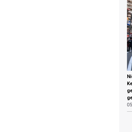
N
Ke
g
ge
05