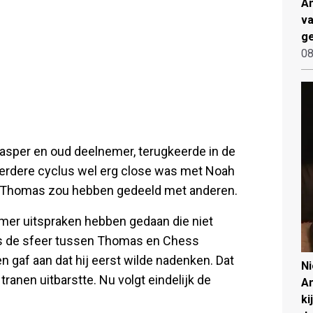
An
va
ge
08
Casper en oud deelnemer, terugkeerde in de
eerdere cyclus wel erg close was met Noah
er Thomas zou hebben gedeeld met anderen.
mer uitspraken hebben gedaan die niet
as de sfeer tussen Thomas en Chess
 gaf aan dat hij eerst wilde nadenken. Dat
N
ranen uitbarstte. Nu volgt eindelijk de
An
ki