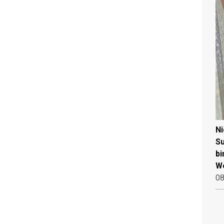
N
Su
bi
W
08