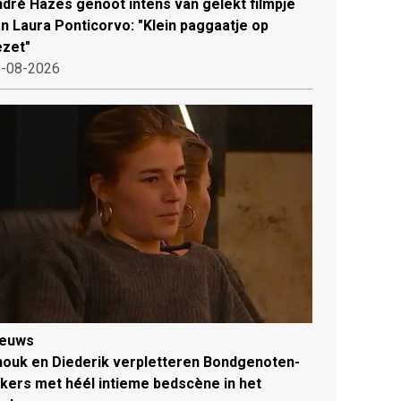
dré Hazes genoot intens van gelekt filmpje
n Laura Ponticorvo: "Klein paggaatje op
zet"
-08-2026
ieuws
ouk en Diederik verpletteren Bondgenoten-
jkers met héél intieme bedscène in het