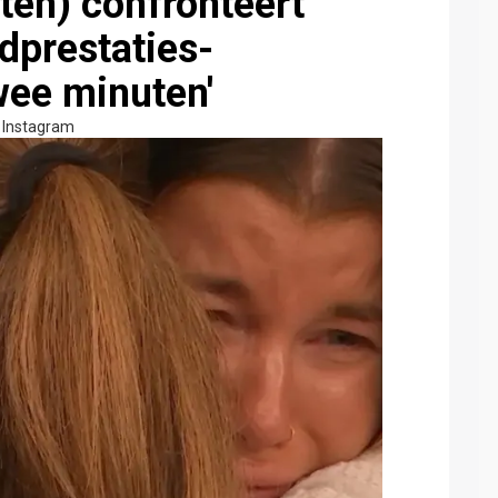
en) confronteert
dprestaties-
wee minuten'
Instagram