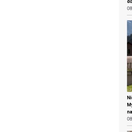
d
08
N
My
na
08