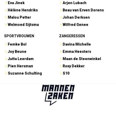
Eva Jinek
Arjen Lubach
Hélène Hendriks
Beau van Erven Dorens
Malou Petter
Johan Derksen
Welmoed Sijtsma
Wilfred Genee
SPORTVROUWEN
ZANGERESSEN
Femke Bol
Davina Michelle
Joy Beune
Emma Heesters
Jutta Leerdam
Maan de Steenwinkel
Pien Hersman
Roxy Dekker
Suzanne Schulting
S10