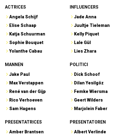
ACTRICES
INFLUENCERS
Angela Schijf
Jade Anna
Elise Schaap
Juultje Tieleman
Katja Schuurman
Kelly Piquet
Sophie Bouquet
Lale Gül
Yolanthe Cabau
Lies Zhara
MANNEN
POLITICI
Jake Paul
Dick Schoof
Max Verstappen
Dilan Yesilgöz
René van der Gijp
Femke Wiersma
Rico Verhoeven
Geert Wilders
Sam Hagens
Marjolein Faber
PRESENTATRICES
PRESENTATOREN
Amber Brantsen
Albert Verlinde