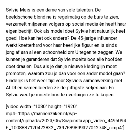
Sylvie Meis is een dame van vele talenten. De
beeldschone blondine is regelmatig op de buis te zien,
verzamelt miljoenen volgers op social media én heeft haar
eigen bedrijf. Ook als model doet Sylvie het natuurlijk heel
goed. Hoe kan het ook anders? De 45-jarige influencer
werkt knetterhard voor haar heerlijke figuur en is sinds
jong af aan al een schoonheid om U tegen te zeggen. We
kunnen je garanderen dat Sylvie moeiteloos alle hoofden
doet draaien. Dus als je dan je nieuwe kledinglijn moet
promoten, waarom zou je dan voor een ander model gaan?
Eindelijk is het weer tijd voor Sylvie's samenwerking met
ALDI en samen bieden ze de pittigste setjes aan. En
Sylvie weet je moeiteloos te overtuigen ze te kopen.
[video width="1080" height="1920"
mp4="https://mannenzaken.nl/wp-
content/uploads/2023/06/Snapinsta.app_video_4495094
6_1008887120472832_7397689899327012748_n.mp4"]