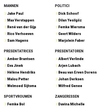
MANNEN
POLITICI
Jake Paul
Dick Schoof
Max Verstappen
Dilan Yesilgöz
René van der Gijp
Femke Wiersma
Rico Verhoeven
Geert Wilders
Sam Hagens
Marjolein Faber
PRESENTATRICES
PRESENTATOREN
Amber Brantsen
Albert Verlinde
Eva Jinek
Arjen Lubach
Hélène Hendriks
Beau van Erven Dorens
Malou Petter
Johan Derksen
Welmoed Sijtsma
Wilfred Genee
SPORTVROUWEN
ZANGERESSEN
Femke Bol
Davina Michelle