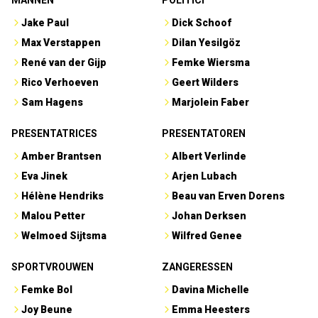
MANNEN
POLITICI
Jake Paul
Dick Schoof
Max Verstappen
Dilan Yesilgöz
René van der Gijp
Femke Wiersma
Rico Verhoeven
Geert Wilders
Sam Hagens
Marjolein Faber
PRESENTATRICES
PRESENTATOREN
Amber Brantsen
Albert Verlinde
Eva Jinek
Arjen Lubach
Hélène Hendriks
Beau van Erven Dorens
Malou Petter
Johan Derksen
Welmoed Sijtsma
Wilfred Genee
SPORTVROUWEN
ZANGERESSEN
Femke Bol
Davina Michelle
Joy Beune
Emma Heesters