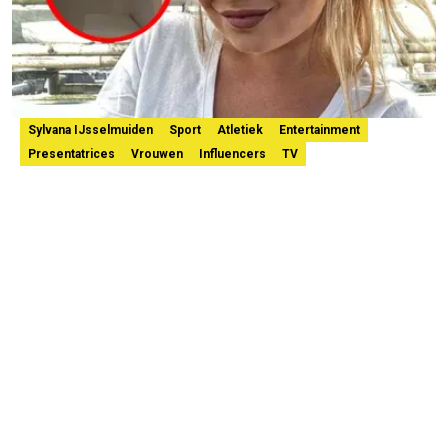
Sylvana IJsselmuiden
Sport
Atletiek
Entertainment
Presentatrices
Vrouwen
Influencers
TV