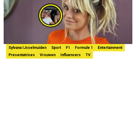
Sylvana IJsselmuiden
Sport
F1
Formule 1
Entertainment
Presentatrices
Vrouwen
Influencers
TV