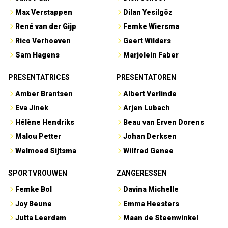
Max Verstappen
Dilan Yesilgöz
René van der Gijp
Femke Wiersma
Rico Verhoeven
Geert Wilders
Sam Hagens
Marjolein Faber
PRESENTATRICES
PRESENTATOREN
Amber Brantsen
Albert Verlinde
Eva Jinek
Arjen Lubach
Hélène Hendriks
Beau van Erven Dorens
Malou Petter
Johan Derksen
Welmoed Sijtsma
Wilfred Genee
SPORTVROUWEN
ZANGERESSEN
Femke Bol
Davina Michelle
Joy Beune
Emma Heesters
Jutta Leerdam
Maan de Steenwinkel