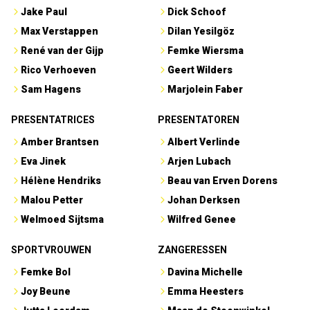
Jake Paul
Dick Schoof
Max Verstappen
Dilan Yesilgöz
René van der Gijp
Femke Wiersma
Rico Verhoeven
Geert Wilders
Sam Hagens
Marjolein Faber
PRESENTATRICES
PRESENTATOREN
Amber Brantsen
Albert Verlinde
Eva Jinek
Arjen Lubach
Hélène Hendriks
Beau van Erven Dorens
Malou Petter
Johan Derksen
Welmoed Sijtsma
Wilfred Genee
SPORTVROUWEN
ZANGERESSEN
Femke Bol
Davina Michelle
Joy Beune
Emma Heesters