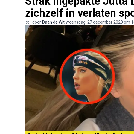
Strak ingepakte Jutta 
zichzelf in verlaten sp
door
Daan de Wit
woensdag, 27 december 2023 om 1