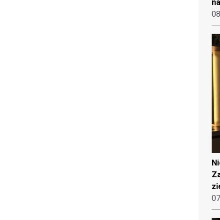
na
08
N
Za
zi
07