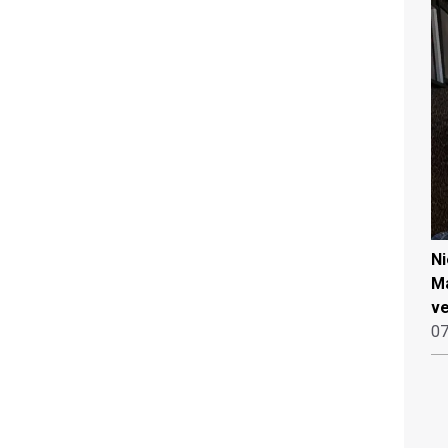
N
Ma
ve
07