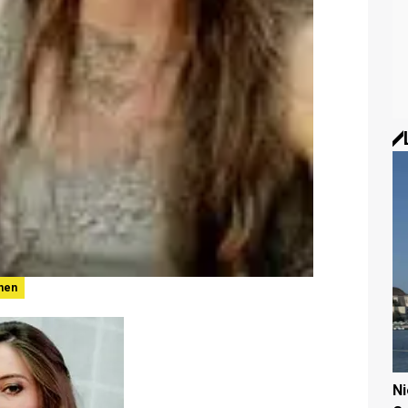
nen
N