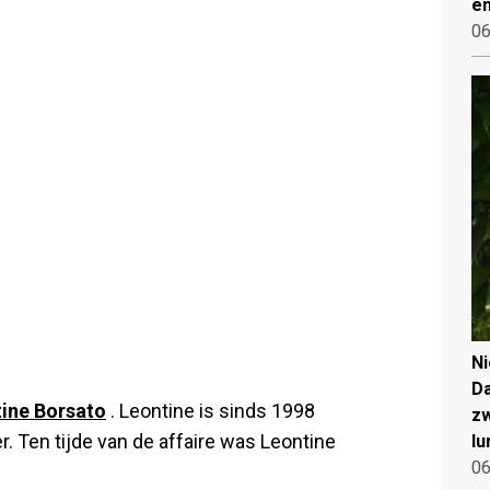
en
06
N
Da
ine Borsato
. Leontine is sinds 1998
zw
 Ten tijde van de affaire was Leontine
lu
06