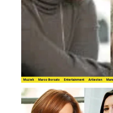
Muziek
Marco Borsato
Entertainment
Artiesten
Man