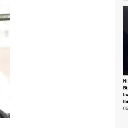
N
Bi
la
Ib
06