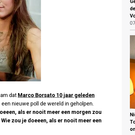
Ge
de
V
07
wam dat
Marco Borsato 10 jaar geleden
 een nieuwe poll de wereld in geholpen.
 doeeen, als er nooit meer een morgen zou
N
'
Wie zou je doeeen, als er nooit meer een
To
on