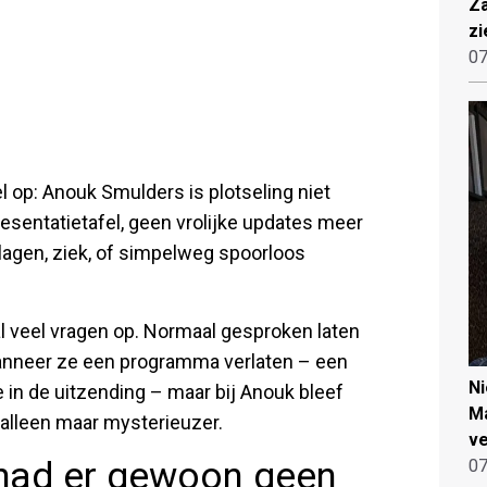
Za
zi
07
l op: Anouk Smulders is plotseling niet
esentatietafel, geen vrolijke updates meer
slagen, ziek, of simpelweg spoorloos
l veel vragen op. Normaal gesproken laten
anneer ze een programma verlaten – een
N
in de uitzending – maar bij Anouk bleef
Ma
 alleen maar mysterieuzer.
ve
e had er gewoon geen
07