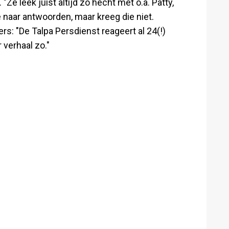
Ze leek juist altijd zo hecht met o.a. Patty,
e naar antwoorden, maar kreeg die niet.
s: "De Talpa Persdienst reageert al 24(!)
r verhaal zo."