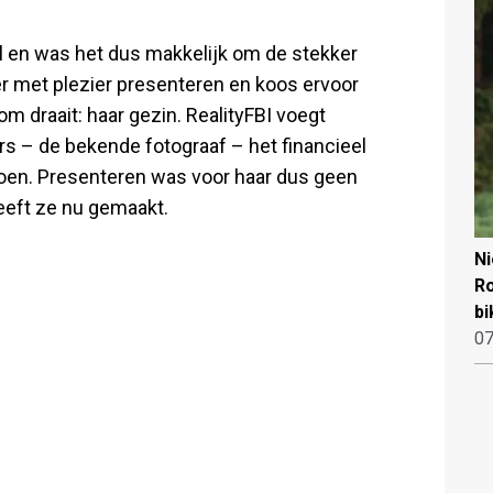
el en was het dus makkelijk om de stekker
meer met plezier presenteren en koos ervoor
m draait: haar gezin. RealityFBI voegt
s – de bekende fotograaf – het financieel
oen. Presenteren was voor haar dus geen
eeft ze nu gemaakt.
N
Ro
bi
07