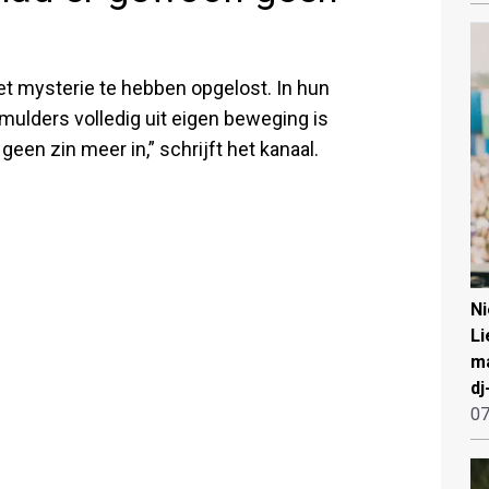
et mysterie te hebben opgelost. In hun
ulders volledig uit eigen beweging is
en zin meer in,” schrijft het kanaal.
N
Li
ma
dj
07