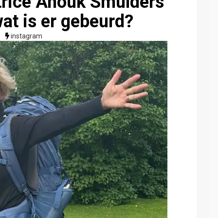
rice Anouk Smulders
at is er gebeurd?
instagram