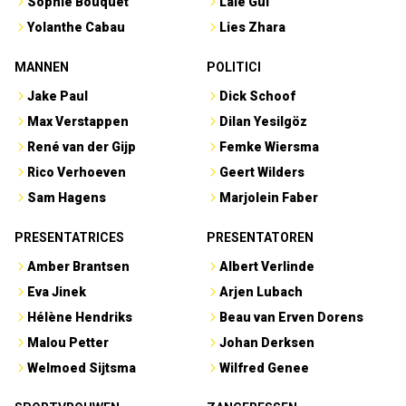
Sophie Bouquet
Lale Gül
Yolanthe Cabau
Lies Zhara
MANNEN
POLITICI
Jake Paul
Dick Schoof
Max Verstappen
Dilan Yesilgöz
René van der Gijp
Femke Wiersma
Rico Verhoeven
Geert Wilders
Sam Hagens
Marjolein Faber
PRESENTATRICES
PRESENTATOREN
Amber Brantsen
Albert Verlinde
Eva Jinek
Arjen Lubach
Hélène Hendriks
Beau van Erven Dorens
Malou Petter
Johan Derksen
Welmoed Sijtsma
Wilfred Genee