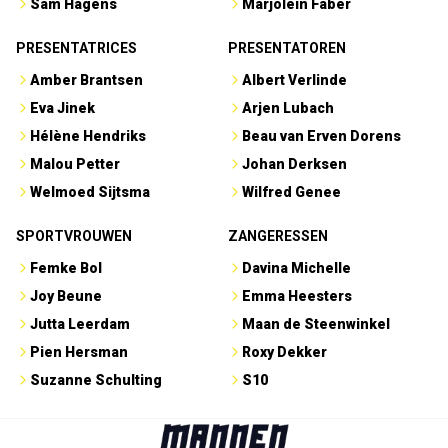
Sam Hagens
Marjolein Faber
PRESENTATRICES
PRESENTATOREN
Amber Brantsen
Albert Verlinde
Eva Jinek
Arjen Lubach
Hélène Hendriks
Beau van Erven Dorens
Malou Petter
Johan Derksen
Welmoed Sijtsma
Wilfred Genee
SPORTVROUWEN
ZANGERESSEN
Femke Bol
Davina Michelle
Joy Beune
Emma Heesters
Jutta Leerdam
Maan de Steenwinkel
Pien Hersman
Roxy Dekker
Suzanne Schulting
S10