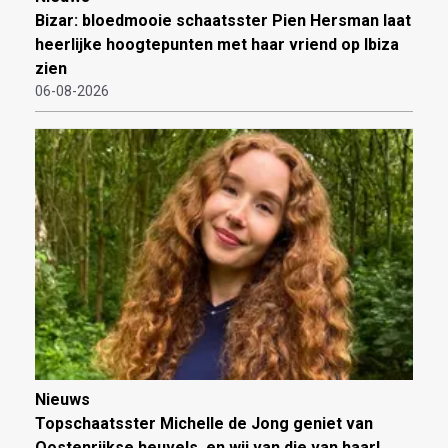
Bizar: bloedmooie schaatsster Pien Hersman laat
heerlijke hoogtepunten met haar vriend op Ibiza
zien
06-08-2026
Nieuws
Topschaatsster Michelle de Jong geniet van
Oostenrijkse heuvels, en wij van die van haar!