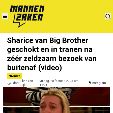
Sharice van Big Brother
geschokt en in tranen na
zéér zeldzaam bezoek van
buitenaf (video)
Nieuws
Elise van
vrijdag, 28 februari 2025 om
door
Instagram
Dijk
13:01