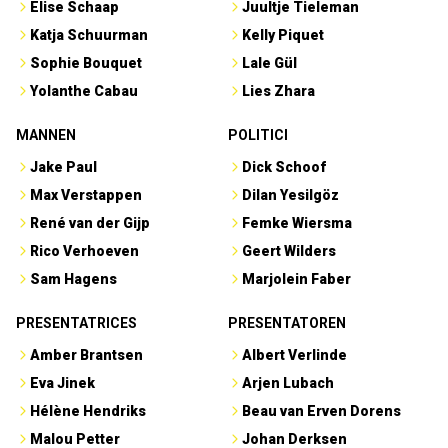
Elise Schaap
Juultje Tieleman
Katja Schuurman
Kelly Piquet
Sophie Bouquet
Lale Gül
Yolanthe Cabau
Lies Zhara
MANNEN
POLITICI
Jake Paul
Dick Schoof
Max Verstappen
Dilan Yesilgöz
René van der Gijp
Femke Wiersma
Rico Verhoeven
Geert Wilders
Sam Hagens
Marjolein Faber
PRESENTATRICES
PRESENTATOREN
Amber Brantsen
Albert Verlinde
Eva Jinek
Arjen Lubach
Hélène Hendriks
Beau van Erven Dorens
Malou Petter
Johan Derksen