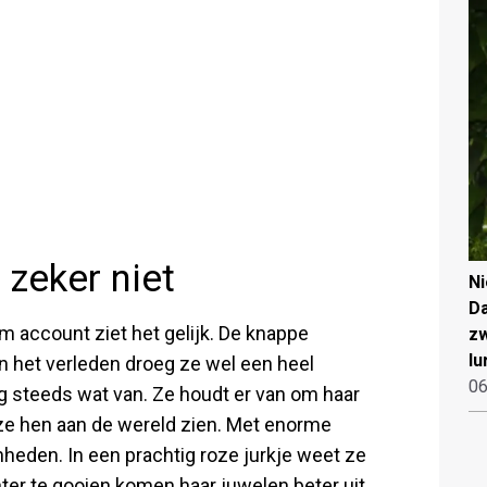
 zeker niet
N
Da
m account ziet het gelijk. De knappe
zw
lu
In het verleden droeg ze wel een heel
06
og steeds wat van. Ze houdt er van om haar
ze hen aan de wereld zien. Met enorme
nheden. In een prachtig roze jurkje weet ze
ter te gooien komen haar juwelen beter uit