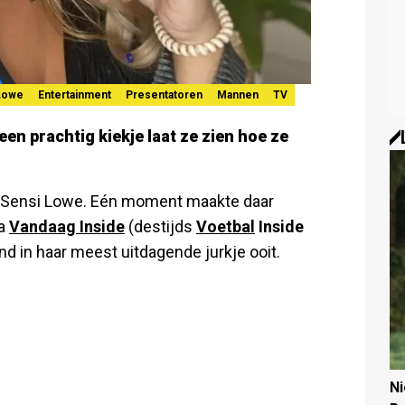
Lowe
Entertainment
Presentatoren
Mannen
TV
een prachtig kiekje laat ze zien hoe ze
n Sensi Lowe. Eén moment maakte daar
ma
Vandaag Inside
(destijds
Voetbal
Inside
ond in haar meest uitdagende jurkje ooit.
N