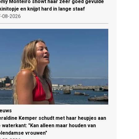
my Monteiro showt haar zéér goed gevulde
kinitopje en knijpt hard in lange staaf
-08-2026
ieuws
raldine Kemper schudt met haar heupjes aan
 waterkant: "Kan alleen maar houden van
olendamse vrouwen"