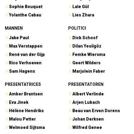
Sophie Bouquet
Lale Gül
Yolanthe Cabau
Lies Zhara
MANNEN
POLITICI
Jake Paul
Dick Schoof
Max Verstappen
Dilan Yesilgöz
René van der Gijp
Femke Wiersma
Rico Verhoeven
Geert Wilders
Sam Hagens
Marjolein Faber
PRESENTATRICES
PRESENTATOREN
Amber Brantsen
Albert Verlinde
Eva Jinek
Arjen Lubach
Hélène Hendriks
Beau van Erven Dorens
Malou Petter
Johan Derksen
Welmoed Sijtsma
Wilfred Genee