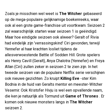
Zoals je misschien wel weet is
The Witcher
gebaseerd
op de mega-populaire gelijknamige boekenreeks, waar
ook al een grote game-franchise uit voortkwam. Seizoen 2
zal waarschijnlijk starten waar seizoen 1 is geëindigd.
Maar hoe eindigde seizoen ook alweer? Geralt of Rivia
had eindelijk zijn 'verrassingskind' Ciri gevonden, terwijl
Yennefer al haar krachten losliet tijdens de
allesverwoestende Battle of Sodden Hill. Grote spelers
als Henry Cavill (Geralt), Anya Chalotra (Yennefer) en Freya
Allan (Ciri) zullen zeker in seizoen 2 te zien zijn. In het
tweede seizoen van de populaire Netflix serie verschijnen
ook nieuwe gezichten. Zo kruipt
Killing Eve
-ster Kim
Bodnia in de huid van Geralts mentor en meester-Witcher
Vesemir. Ook Kristofer Hivju is wel een opvallende naam,
die ken je natuurlijk als Tormund uit
Game of Thrones
. Er
komen ook nieuwe monsters langs in
The Witcher
seizoen 2.