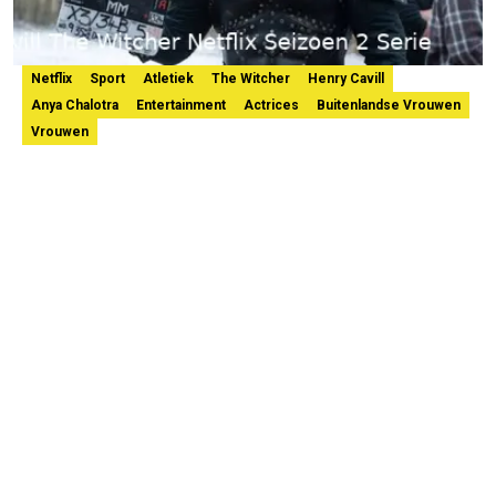
Netflix
Sport
Atletiek
The Witcher
Henry Cavill
Anya Chalotra
Entertainment
Actrices
Buitenlandse Vrouwen
Vrouwen