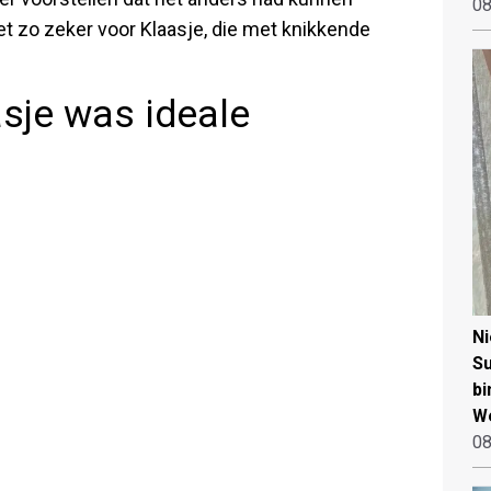
08
iet zo zeker voor Klaasje, die met knikkende
asje was ideale
N
Su
bi
W
08