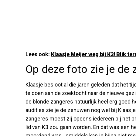
Lees ook:
Klaasje Meijer weg bij K3! Blik te
Op deze foto zie je de
Klaasje besloot al die jaren geleden dat het 
te doen aan de zoektocht naar de nieuwe gezi
de blonde zangeres natuurlijk heel erg goed he
audities zie je de zenuwen nog wel bij Klaasje
zangeres moest zij opeens iedereen bij het p
lid van K3 zou gaan worden. En dat was een h
moordend was. Inmiddels kan je bijna niet me