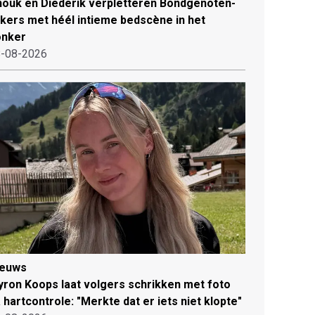
ouk en Diederik verpletteren Bondgenoten-
jkers met héél intieme bedscène in het
onker
-08-2026
ieuws
ron Koops laat volgers schrikken met foto
 hartcontrole: "Merkte dat er iets niet klopte"