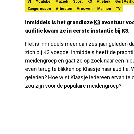
VI
Youtube
Muziek
Sport
K3
Atletiek
Gert Verhu
Zangeressen
Artiesten
Vrouwen
Mannen
TV
Inmiddels is het grandioze
K3
avontuur vo
auditie kwam ze in eerste instantie bij K3.
Het is inmiddels meer dan zes jaar geleden d
zich bij K3 voegde. Inmiddels heeft de prach
meidengroep en gaat ze op zoek naar een ni
even terug te blikken op Klaasje haar auditie. 
geleden? Hoe wist Klaasje iedereen ervan te o
zou zijn voor de populaire meidengroep?