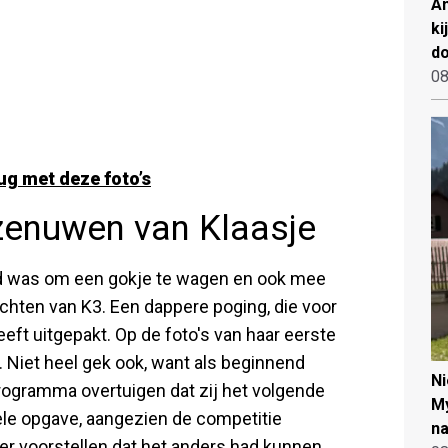
An
ki
d
08
rug met deze foto’s
 zenuwen van Klaasje
tijd was om een gokje te wagen en ook mee
chten van K3. Een dappere poging, die voor
eft uitgepakt. Op de foto's van haar eerste
. Niet heel gek ook, want als beginnend
N
rogramma overtuigen dat zij het volgende
My
ele opgave, aangezien de competitie
na
er voorstellen dat het anders had kunnen