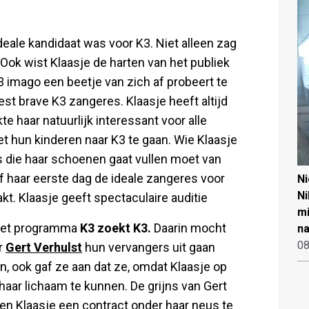
deale kandidaat was voor K3. Niet alleen zag
 Ook wist Klaasje de harten van het publiek
 imago een beetje van zich af probeert te
st brave K3 zangeres. Klaasje heeft altijd
te haar natuurlijk interessant voor alle
 hun kinderen naar K3 te gaan. Wie Klaasje
s die haar schoenen gaat vullen moet van
 haar eerste dag de ideale zangeres voor
N
Ni
pakt. Klaasje geeft spectaculaire auditie
mi
s het programma
K3 zoekt K3.
Daarin mocht
na
08
r
Gert Verhulst
hun vervangers uit gaan
n, ook gaf ze aan dat ze, omdat Klaasje op
aar lichaam te kunnen. De grijns van Gert
ten Klaasje een contract onder haar neus te