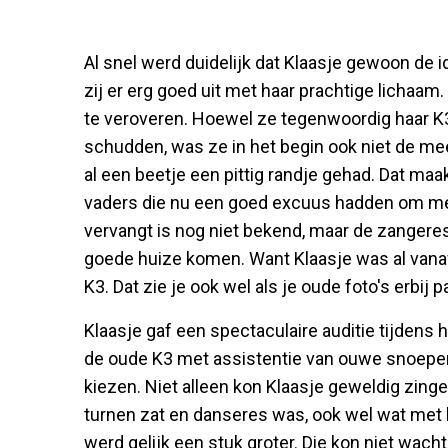
Al snel werd duidelijk dat Klaasje gewoon de i
zij er erg goed uit met haar prachtige lichaam.
te veroveren. Hoewel ze tegenwoordig haar K3
schudden, was ze in het begin ook niet de mee
al een beetje een pittig randje gehad. Dat maak
vaders die nu een goed excuus hadden om met
vervangt is nog niet bekend, maar de zangere
goede huize komen. Want Klaasje was al vanaf
K3. Dat zie je ook wel als je oude foto's erbij 
Klaasje gaf een spectaculaire auditie tijden
de oude K3 met assistentie van ouwe snoepe
kiezen. Niet alleen kon Klaasje geweldig zinge
turnen zat en danseres was, ook wel wat met h
werd gelijk een stuk groter. Die kon niet wach