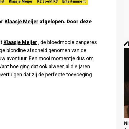
lst
Klaasje Meijer
K2 Zoekt K3
Entertainment
or
Klaasje Meijer
afgelopen. Door deze
at
Klaasje Meijer
, de bloedmooie zangeres
tige blondine afscheid genomen van de
euw avontuur. Een mooi momentje dus om
Want hoe ging dat ook alweer, al die jaren
vertuigen dat zij de perfecte toevoeging
N