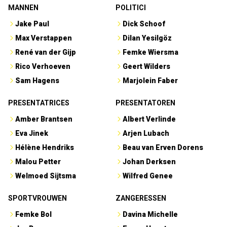
MANNEN
POLITICI
Jake Paul
Dick Schoof
Max Verstappen
Dilan Yesilgöz
René van der Gijp
Femke Wiersma
Rico Verhoeven
Geert Wilders
Sam Hagens
Marjolein Faber
PRESENTATRICES
PRESENTATOREN
Amber Brantsen
Albert Verlinde
Eva Jinek
Arjen Lubach
Hélène Hendriks
Beau van Erven Dorens
Malou Petter
Johan Derksen
Welmoed Sijtsma
Wilfred Genee
SPORTVROUWEN
ZANGERESSEN
Femke Bol
Davina Michelle