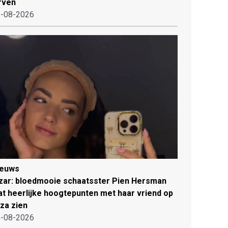
rven
-08-2026
ieuws
zar: bloedmooie schaatsster Pien Hersman
at heerlijke hoogtepunten met haar vriend op
iza zien
-08-2026