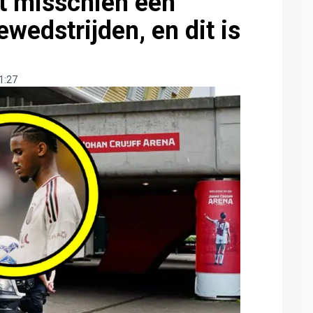
t misschien een
edstrijden, en dit is
1:27