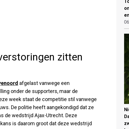
To
on
en
06
verstoringen zitten
yenoord
afgelast vanwege een
elling onder de supporters, maar de
Deze week staat de competitie stil vanwege
euws. De politie heeft aangekondigd dat ze
N
s de wedstrijd Ajax-Utrecht. Deze
Da
e kans is daarom groot dat deze wedstrijd
zw