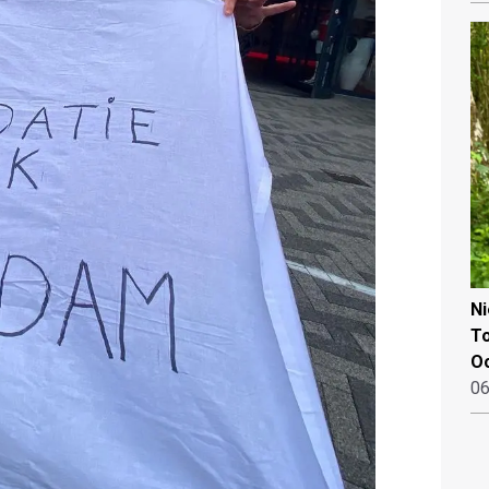
N
To
Oo
06