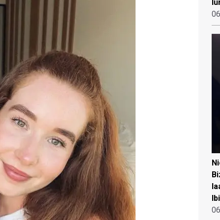
lu
06
N
Bi
la
Ib
06