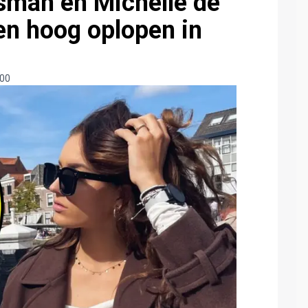
sman en Michelle de
en hoog oplopen in
:00