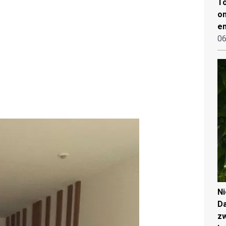
To
on
en
06
N
Da
zw