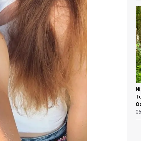
N
To
Oo
06