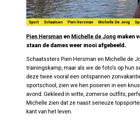
Sport
Schaatsen
Pien Hersman
Michelle De Jong
Sp
Pien Hersman
en
Michelle de Jong
maken ve
staan de dames weer mooi afgebeeld.
Schaatssters Pien Hersman en Michelle de J
trainingskamp, maar als we de foto's op hun so
deze twee vooral een ontspannen zonvakantie. 
sportschool, zien we hen poseren in een knuss
avond. Gekleed in witte, zomerse outfits, perf
Michelle zien dat ze naast serieuze topsporte
kant van het leven.