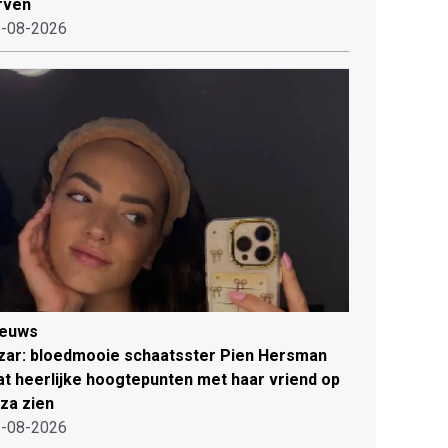
rven
-08-2026
ieuws
zar: bloedmooie schaatsster Pien Hersman
at heerlijke hoogtepunten met haar vriend op
iza zien
-08-2026