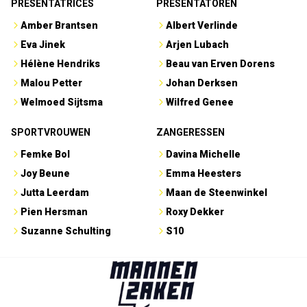
PRESENTATRICES
PRESENTATOREN
Amber Brantsen
Albert Verlinde
Eva Jinek
Arjen Lubach
Hélène Hendriks
Beau van Erven Dorens
Malou Petter
Johan Derksen
Welmoed Sijtsma
Wilfred Genee
SPORTVROUWEN
ZANGERESSEN
Femke Bol
Davina Michelle
Joy Beune
Emma Heesters
Jutta Leerdam
Maan de Steenwinkel
Pien Hersman
Roxy Dekker
Suzanne Schulting
S10