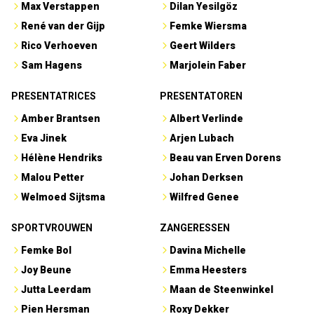
Max Verstappen
Dilan Yesilgöz
René van der Gijp
Femke Wiersma
Rico Verhoeven
Geert Wilders
Sam Hagens
Marjolein Faber
PRESENTATRICES
PRESENTATOREN
Amber Brantsen
Albert Verlinde
Eva Jinek
Arjen Lubach
Hélène Hendriks
Beau van Erven Dorens
Malou Petter
Johan Derksen
Welmoed Sijtsma
Wilfred Genee
SPORTVROUWEN
ZANGERESSEN
Femke Bol
Davina Michelle
Joy Beune
Emma Heesters
Jutta Leerdam
Maan de Steenwinkel
Pien Hersman
Roxy Dekker