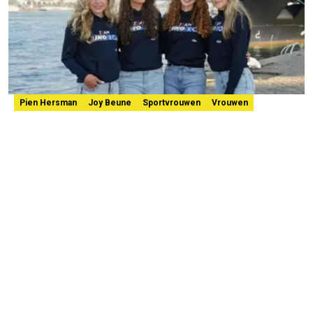
Pien Hersman
Joy Beune
Sportvrouwen
Vrouwen