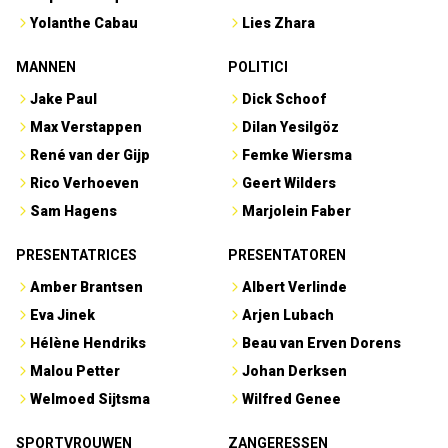
Yolanthe Cabau
Lies Zhara
MANNEN
POLITICI
Jake Paul
Dick Schoof
Max Verstappen
Dilan Yesilgöz
René van der Gijp
Femke Wiersma
Rico Verhoeven
Geert Wilders
Sam Hagens
Marjolein Faber
PRESENTATRICES
PRESENTATOREN
Amber Brantsen
Albert Verlinde
Eva Jinek
Arjen Lubach
Hélène Hendriks
Beau van Erven Dorens
Malou Petter
Johan Derksen
Welmoed Sijtsma
Wilfred Genee
SPORTVROUWEN
ZANGERESSEN