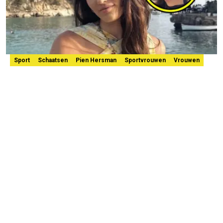
Sport
Schaatsen
Pien Hersman
Sportvrouwen
Vrouwen