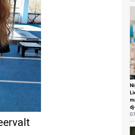
N
Li
ma
dj
07
eervalt