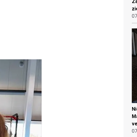
Za
zi
07
N
Ma
ve
07