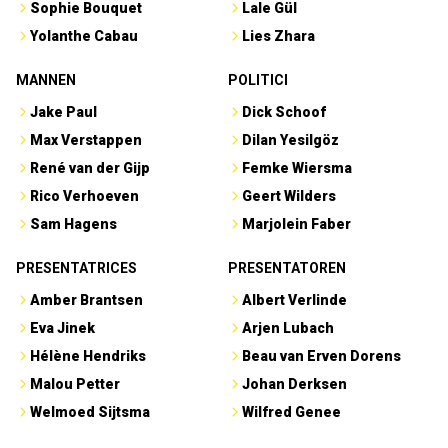
Sophie Bouquet
Lale Gül
Yolanthe Cabau
Lies Zhara
MANNEN
POLITICI
Jake Paul
Dick Schoof
Max Verstappen
Dilan Yesilgöz
René van der Gijp
Femke Wiersma
Rico Verhoeven
Geert Wilders
Sam Hagens
Marjolein Faber
PRESENTATRICES
PRESENTATOREN
Amber Brantsen
Albert Verlinde
Eva Jinek
Arjen Lubach
Hélène Hendriks
Beau van Erven Dorens
Malou Petter
Johan Derksen
Welmoed Sijtsma
Wilfred Genee